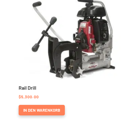
chosen
on
the
product
page
Rail Drill
$
5,300.00
IN DEN WARENKORB