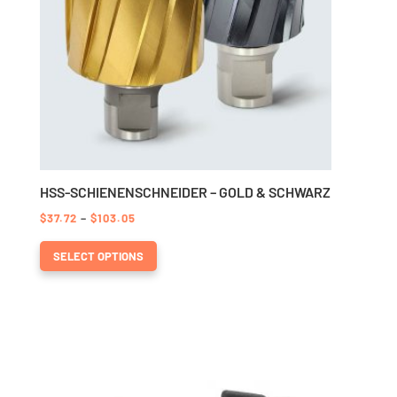
product
page
HSS-SCHIENENSCHNEIDER – GOLD & SCHWARZ
Preisspanne:
$
37.72
–
$
103.05
This
$37.72
SELECT OPTIONS
product
bis
has
$103.05
options
that
may
be