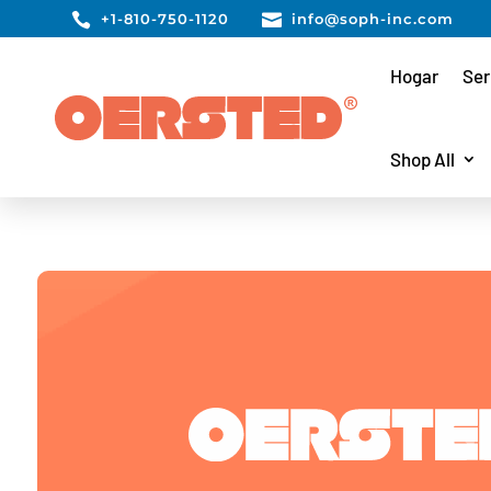

+1-810-750-1120

info@soph-inc.com
Hogar
Ser
Shop All