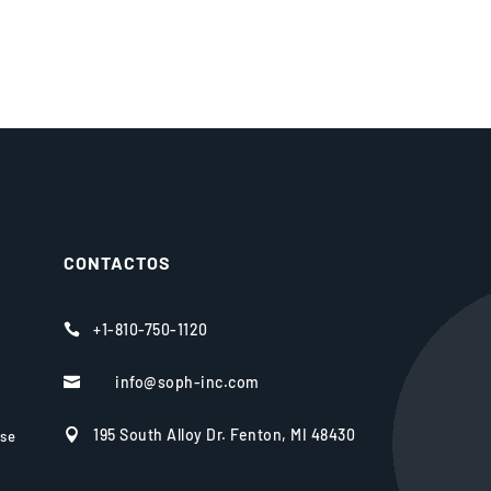
CONTACTOS
+1-810-750-1120

info@soph-inc.com

195 South Alloy Dr. Fenton, MI 48430

rse