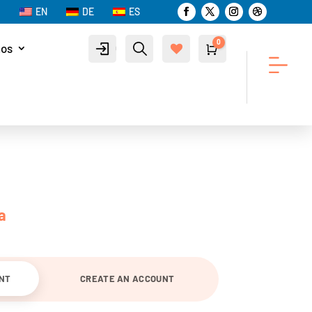
EN
DE
ES
0
nos
Cuenta
Buscar
Carro
$
0.00
List
a de
des
eos
-
a
UNT
CREATE AN ACCOUNT