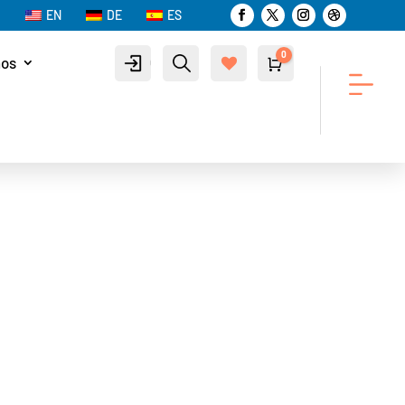
EN
DE
ES
0
nos
Cuenta
Buscar
Carro
$
0.00
List
a de
des
eos
-