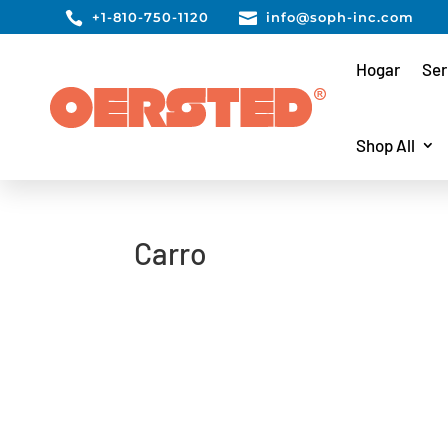

+1-810-750-1120

info@soph-inc.com
Hogar
Ser
Shop All
Carro