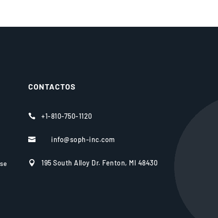
CONTACTOS
+1-810-750-1120

info@soph-inc.com

195 South Alloy Dr. Fenton, MI 48430

rse