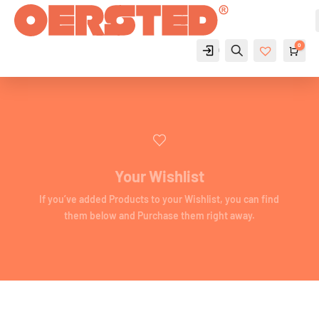
0
Cuenta
Buscar
Carr
$
List
a de
des
eos
-
0
Your Wishlist
If you’ve added Products to your Wishlist, you can find
them below and Purchase them right away.