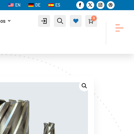
EN
DE
ES
0
nos
Cuenta
Buscar
Carro
$
0.00
List
a de
des
eos
-