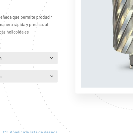
señada que permite producir
manera rápida y precisa, al
as helicoidales
Añadir a la lista de deseos