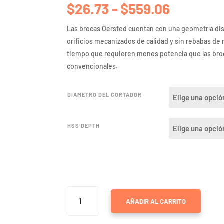
Rango
$
26.73
-
$
559.06
de
precios:
Las brocas Oersted cuentan con una geometría di
desde
orificios mecanizados de calidad y sin rebabas de 
$26.73
tiempo que requieren menos potencia que las broc
hasta
convencionales.
$559.06
DIÁMETRO DEL CORTADOR
HSS DEPTH
ANNULAR
AÑADIR AL CARRITO
CUTTERS
IN