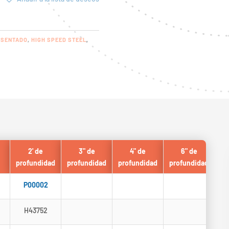
ESENTADO
,
HIGH SPEED STEEL
,
2' de
3" de
4" de
6" de
profundidad
profundidad
profundidad
profundidad
P00002
H43752