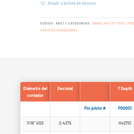
HIGH
Añadir a la lista de deseos
SPEED
STEEL
CANTIDAD
CÓDIGO:
ABC1
CATEGORÍAS:
ANNULAR CUTTERS
,
PR
SERIE DE HURACANES
Diámetro del
Decimal
1' Depth
cortador
Pin piloto #
P00001
7/16" HSS
0.4375
H43751