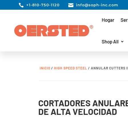

+1-810-750-1120

info@soph-inc.com
Hogar
Ser
Shop All
INICIO
/
HIGH SPEED STEEL
/ ANNULAR CUTTERS I
CORTADORES ANULARE
DE ALTA VELOCIDAD